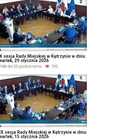
X sesja Rady Miejskiej w Kętrzynie w dniu
wartek, 29 stycznia 2026
188 dni 20 godzin temu
733
IX sesja Rady Miejskiej w Kętrzynie w dniu
wartek, 15 stycznia 2026