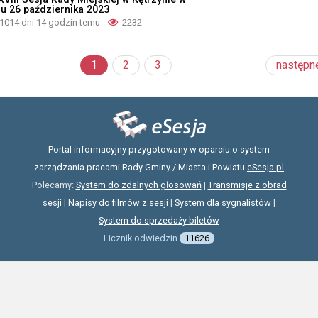
iu 26 października 2023
1014 dni 14 godzin temu
2232
1
2
3
następn
Portal informacyjny przygotowany w oparciu o system
zarządzania pracami Rady Gminy / Miasta i Powiatu
eSesja.pl
Polecamy:
System do zdalnych głosowań
|
Transmisje z obrad
sesji
|
Napisy do filmów z sesji
|
System dla sygnalistów
|
System do sprzedaży biletów
Licznik odwiedzin
11626