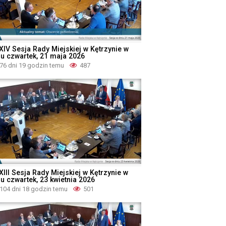
XIV Sesja Rady Miejskiej w Kętrzynie w
iu czwartek, 21 maja 2026
76 dni 19 godzin temu
487
XIII Sesja Rady Miejskiej w Kętrzynie w
iu czwartek, 23 kwietnia 2026
104 dni 18 godzin temu
501