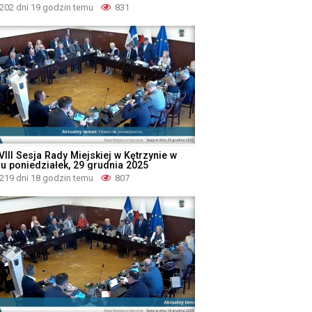
202 dni 19 godzin temu
831
VIII Sesja Rady Miejskiej w Kętrzynie w
iu poniedziałek, 29 grudnia 2025
219 dni 18 godzin temu
807