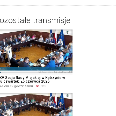
ozostałe transmisje
XV Sesja Rady Miejskiej w Kętrzynie w
iu czwartek, 25 czerwca 2026
41 dni 19 godzin temu
313