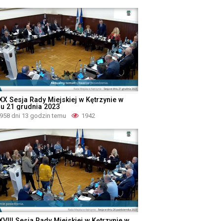
XX Sesja Rady Miejskiej w Kętrzynie w
iu 21 grudnia 2023
958 dni 13 godzin temu
1942
XVIII Sesja Rady Miejskiej w Kętrzynie w