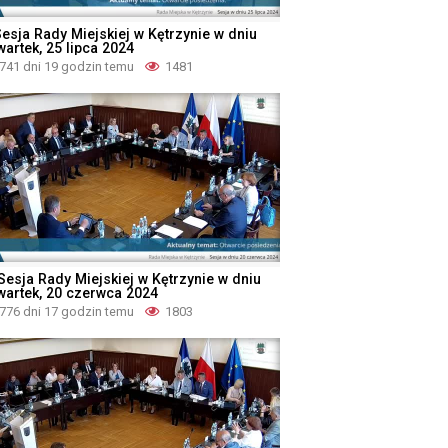
Sesja Rady Miejskiej w Kętrzynie w dniu
wartek, 25 lipca 2024
741 dni 19 godzin temu
1481
 Sesja Rady Miejskiej w Kętrzynie w dniu
wartek, 20 czerwca 2024
776 dni 17 godzin temu
1803