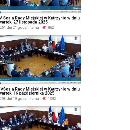
V Sesja Rady Miejskiej w Kętrzynie w dniu
wartek, 27 listopada 2025
251 dni 21 godzin temu
862
IVSesja Rady Miejskiej w Kętrzynie w dniu
wartek, 16 października 2025
293 dni 19 godzin temu
1092