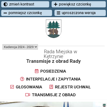
zmień kontrast
powiększ czcionkę
pomniejsz czcionkę
uproszczona wersja
Rada Miejska w
Kętrzynie
Transmisje z obrad Rady
POSIEDZENIA
INTERPELACJE I ZAPYTANIA
GŁOSOWANIA
REJESTR UCHWAŁ
TRANSMISJE Z OBRAD