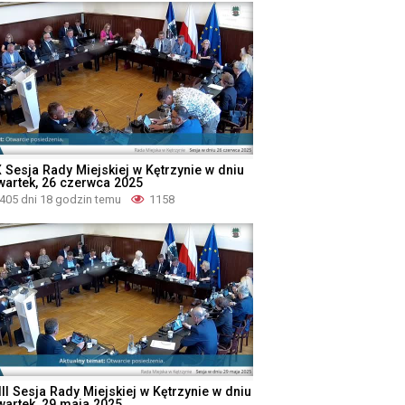
X Sesja Rady Miejskiej w Kętrzynie w dniu
wartek, 26 czerwca 2025
405 dni 18 godzin temu
1158
II Sesja Rady Miejskiej w Kętrzynie w dniu
wartek, 29 maja 2025