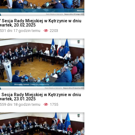
V Sesja Rady Miejskiej w Kętrzynie w dniu
wartek, 20.02.2025
531 dni 17 godzin temu
2203
I Sesja Rady Miejskiej w Kętrzynie w dniu
wartek, 23.01.2025
559 dni 18 godzin temu
1755