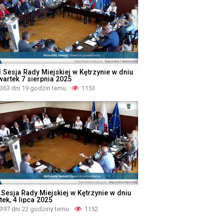
I Sesja Rady Miejskiej w Kętrzynie w dniu
wartek 7 sierpnia 2025
363 dni 19 godzin temu
1153
 Sesja Rady Miejskiej w Kętrzynie w dniu
tek, 4 lipca 2025
397 dni 22 godziny temu
1152