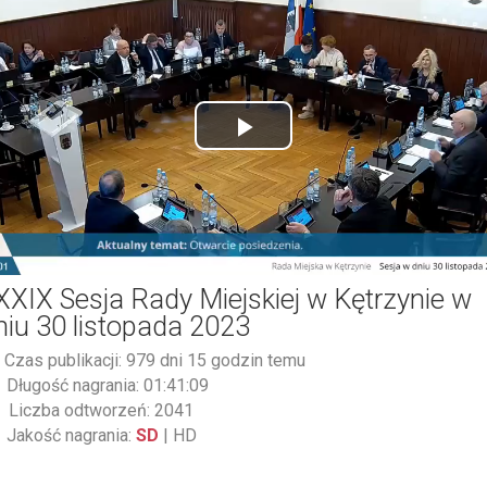
Play
Video
XXIX Sesja Rady Miejskiej w Kętrzynie w
niu 30 listopada 2023
Czas publikacji: 979 dni 15 godzin temu
Długość nagrania: 01:41:09
Liczba odtworzeń: 2041
Jakość nagrania:
SD
|
HD