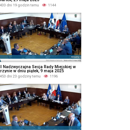
433 dni 19 godzin temu
1144
II Nadzwyczajna Sesja Rady Miejskiej w
rzynie w dniu piątek, 9 maja 2025
453 dni 23 godziny temu
1196