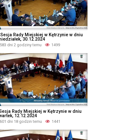
 Sesja Rady Miejskiej w Kętrzynie w dniu
niedziałek, 30.12.2024
583 dni 2 godziny temu
1499
 Sesja Rady Miejskiej w Kętrzynie w dniu
wartek, 12.12.2024
601 dni 18 godzin temu
1441