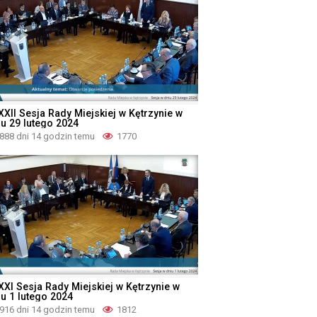
XXII Sesja Rady Miejskiej w Kętrzynie w
iu 29 lutego 2024
888 dni 14 godzin temu
1770
XXI Sesja Rady Miejskiej w Kętrzynie w
iu 1 lutego 2024
916 dni 14 godzin temu
1812