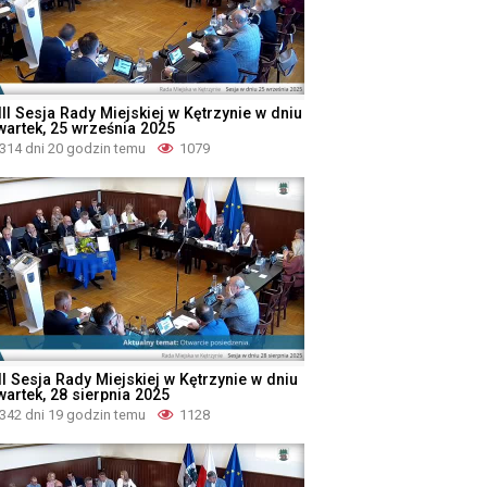
II Sesja Rady Miejskiej w Kętrzynie w dniu
wartek, 25 września 2025
314 dni 20 godzin temu
1079
II Sesja Rady Miejskiej w Kętrzynie w dniu
wartek, 28 sierpnia 2025
342 dni 19 godzin temu
1128