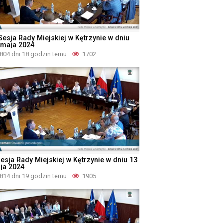
 Sesja Rady Miejskiej w Kętrzynie w dniu
 maja 2024
804 dni 18 godzin temu
1702
Sesja Rady Miejskiej w Kętrzynie w dniu 13
ja 2024
814 dni 19 godzin temu
1905