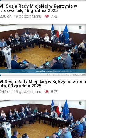
VII Sesja Rady Miejskiej w Kętrzynie w
iu czwartek, 18 grudnia 2025
230 dni 19 godzin temu
772
VI Sesja Rady Miejskiej w Kętrzynie w dniu
oda, 03 grudnia 2025
245 dni 19 godzin temu
847