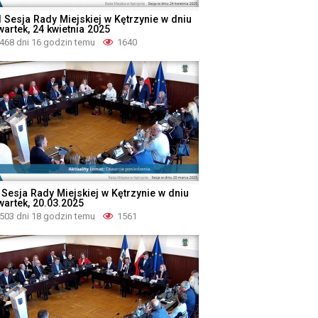
I Sesja Rady Miejskiej w Kętrzynie w dniu
wartek, 24 kwietnia 2025
468 dni 16 godzin temu
1640
 Sesja Rady Miejskiej w Kętrzynie w dniu
wartek, 20.03.2025
503 dni 18 godzin temu
1561