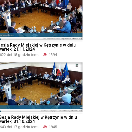
Sesja Rady Miejskiej w Kętrzynie w dniu
wartek, 21.11.2024
622 dni 18 godzin temu
1394
 Sesja Rady Miejskiej w Kętrzynie w dniu
wartek, 31.10.2024
643 dni 17 godzin temu
1845