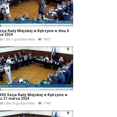
esja Rady Miejskiej w Kętrzynie w dniu 6
ja 2024
821 dni 1 godzinę temu
1872
XXII Sesja Rady Miejskiej w Kętrzynie w
iu 21 marca 2024
867 dni 16 godzin temu
1749