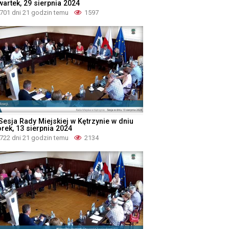
wartek, 29 sierpnia 2024
701 dni 21 godzin temu
1597
 Sesja Rady Miejskiej w Kętrzynie w dniu
orek, 13 sierpnia 2024
722 dni 21 godzin temu
2134