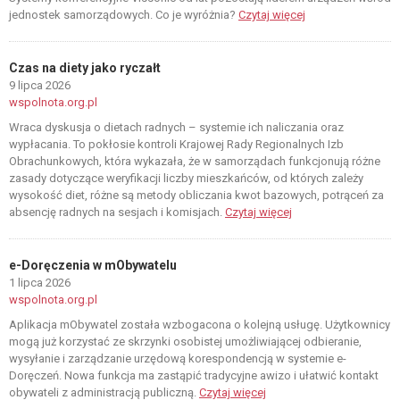
jednostek samorządowych. Co je wyróżnia?
Czytaj więcej
Czas na diety jako ryczałt
9 lipca 2026
wspolnota.org.pl
Wraca dyskusja o dietach radnych – systemie ich naliczania oraz
wypłacania. To pokłosie kontroli Krajowej Rady Regionalnych Izb
Obrachunkowych, która wykazała, że w samorządach funkcjonują różne
zasady dotyczące weryfikacji liczby mieszkańców, od których zależy
wysokość diet, różne są metody obliczania kwot bazowych, potrąceń za
absencję radnych na sesjach i komisjach.
Czytaj więcej
e-Doręczenia w mObywatelu
1 lipca 2026
wspolnota.org.pl
Aplikacja mObywatel została wzbogacona o kolejną usługę. Użytkownicy
mogą już korzystać ze skrzynki osobistej umożliwiającej odbieranie,
wysyłanie i zarządzanie urzędową korespondencją w systemie e-
Doręczeń. Nowa funkcja ma zastąpić tradycyjne awizo i ułatwić kontakt
obywateli z administracją publiczną.
Czytaj więcej