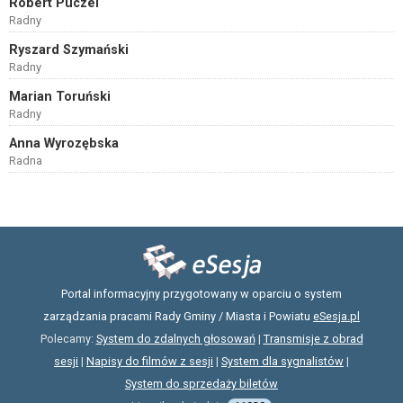
Robert Puczel
Radny
Ryszard Szymański
Radny
Marian Toruński
Radny
Anna Wyrozębska
Radna
Portal informacyjny przygotowany w oparciu o system
zarządzania pracami Rady Gminy / Miasta i Powiatu
eSesja.pl
Polecamy:
System do zdalnych głosowań
|
Transmisje z obrad
sesji
|
Napisy do filmów z sesji
|
System dla sygnalistów
|
System do sprzedaży biletów