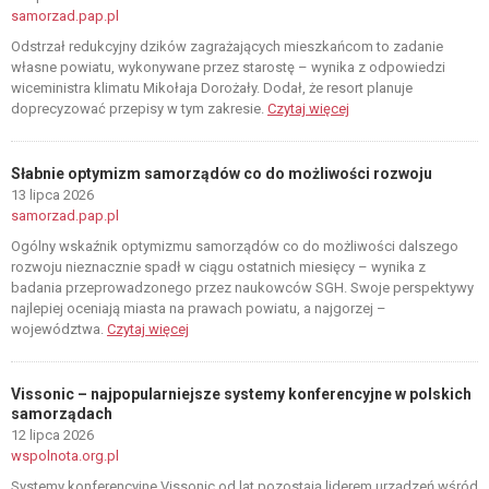
samorzad.pap.pl
Odstrzał redukcyjny dzików zagrażających mieszkańcom to zadanie
własne powiatu, wykonywane przez starostę – wynika z odpowiedzi
wiceministra klimatu Mikołaja Dorożały. Dodał, że resort planuje
doprecyzować przepisy w tym zakresie.
Czytaj więcej
Słabnie optymizm samorządów co do możliwości rozwoju
13 lipca 2026
samorzad.pap.pl
Ogólny wskaźnik optymizmu samorządów co do możliwości dalszego
rozwoju nieznacznie spadł w ciągu ostatnich miesięcy – wynika z
badania przeprowadzonego przez naukowców SGH. Swoje perspektywy
najlepiej oceniają miasta na prawach powiatu, a najgorzej –
województwa.
Czytaj więcej
Vissonic – najpopularniejsze systemy konferencyjne w polskich
samorządach
12 lipca 2026
wspolnota.org.pl
Systemy konferencyjne Vissonic od lat pozostają liderem urządzeń wśród