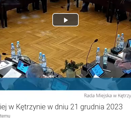
Play
Video
ej w Kętrzynie w dniu 21 grudnia 2023
 temu