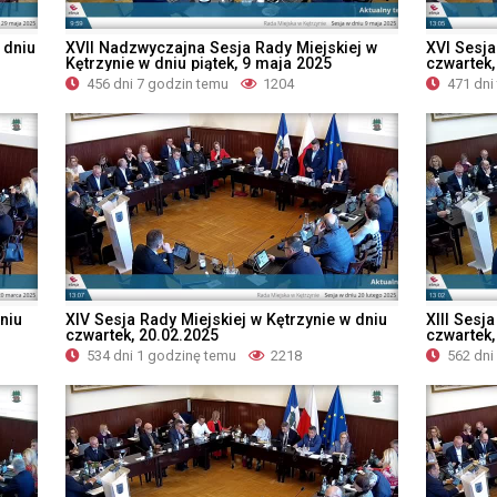
 dniu
XVII Nadzwyczajna Sesja Rady Miejskiej w
XVI Sesja
Kętrzynie w dniu piątek, 9 maja 2025
czwartek,
456 dni 7 godzin temu
1204
471 dni
niu
XIV Sesja Rady Miejskiej w Kętrzynie w dniu
XIII Sesj
czwartek, 20.02.2025
czwartek,
534 dni 1 godzinę temu
2218
562 dni