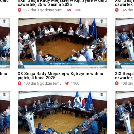
 dniu
XXIII Sesja Rady Miejskiej w Kętrzynie w dniu
XXII Sesj
czwartek, 25 września 2025
czwartek,
317 dni 3 godziny temu
1086
345 dni
dniu
XX Sesja Rady Miejskiej w Kętrzynie w dniu
XIX Sesja
piątek, 4 lipca 2025
czwartek
400 dni 6 godzin temu
1160
408 dni