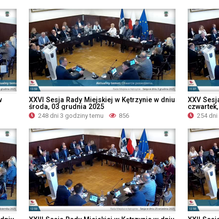
w
XXVI Sesja Rady Miejskiej w Kętrzynie w dniu
XXV Sesja
środa, 03 grudnia 2025
czwartek,
248 dni 3 godziny temu
856
254 dni