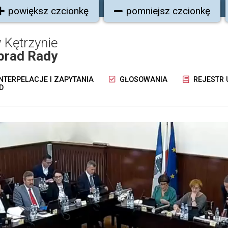
powiększ czcionkę
pomniejsz czcionkę
 Kętrzynie
brad Rady
NTERPELACJE I ZAPYTANIA
GŁOSOWANIA
REJESTR
D