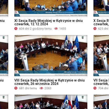
niu
XI Sesja Rady Miejskiej w Kętrzynie w dniu
X Sesja R
czwartek, 12.12.2024
czwartek,
604 dni 2 godziny temu
1455
625 dni
niu
VIII Sesja Rady Miejskiej w Kętrzynie w dniu
VII Sesja
czwartek, 26 września 2024
czwartek,
681 dni temu
2063
704 dni