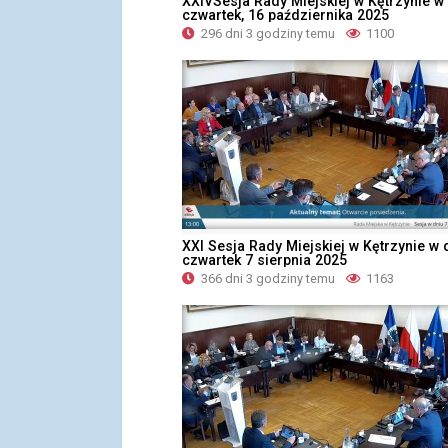
XXIVSesja Rady Miejskiej w Kętrzynie w
czwartek, 16 października 2025
296 dni 3 godziny temu
1100
XXI Sesja Rady Miejskiej w Kętrzynie w 
czwartek 7 sierpnia 2025
366 dni 3 godziny temu
1163