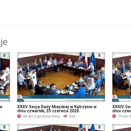
je
 w
XXXV Sesja Rady Miejskiej w Kętrzynie w
XXXIV Ses
dniu czwartek, 25 czerwca 2026
dniu czwa
44 dni 3 godziny temu
334
79 dni 