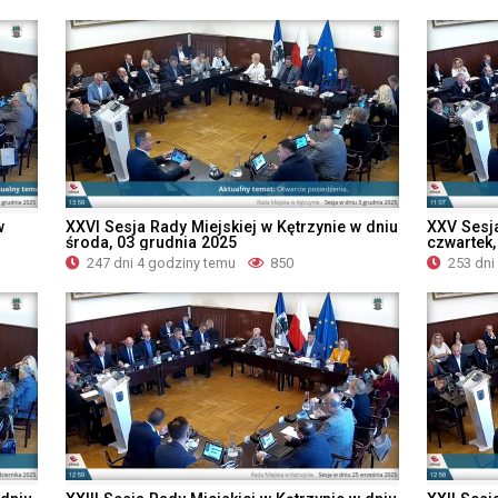
w
XXVI Sesja Rady Miejskiej w Kętrzynie w dniu
XXV Sesja
środa, 03 grudnia 2025
czwartek,
247 dni 4 godziny temu
850
253 dni