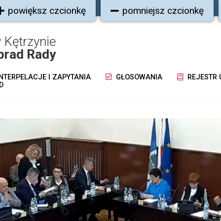
powiększ czcionkę
pomniejsz czcionkę
 Kętrzynie
brad Rady
NTERPELACJE I ZAPYTANIA
GŁOSOWANIA
REJESTR
D