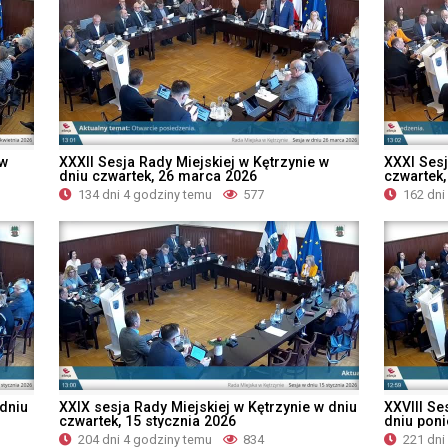
 w
XXXII Sesja Rady Miejskiej w Kętrzynie w
XXXI Sesj
dniu czwartek, 26 marca 2026
czwartek,
134 dni 4 godziny temu
577
162 dni
 dniu
XXIX sesja Rady Miejskiej w Kętrzynie w dniu
XXVIII Se
czwartek, 15 stycznia 2026
dniu poni
204 dni 4 godziny temu
834
221 dni