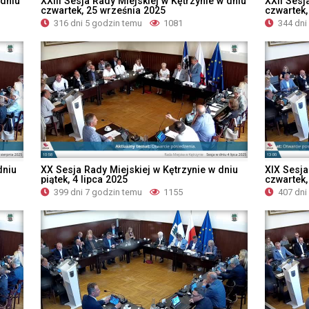
 dniu
XXIII Sesja Rady Miejskiej w Kętrzynie w dniu
XXII Sesj
czwartek, 25 września 2025
czwartek,
316 dni 5 godzin temu
1081
344 dni
dniu
XX Sesja Rady Miejskiej w Kętrzynie w dniu
XIX Sesja
piątek, 4 lipca 2025
czwartek
399 dni 7 godzin temu
1155
407 dni