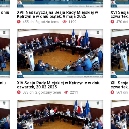
 dniu
XVII Nadzwyczajna Sesja Rady Miejskiej w
XVI Sesja
Kętrzynie w dniu piątek, 9 maja 2025
czwartek,
455 dni 8 godzin temu
1199
470 dni
niu
XIV Sesja Rady Miejskiej w Kętrzynie w dniu
XIII Sesj
czwartek, 20.02.2025
czwartek,
533 dni 2 godziny temu
2211
561 dni