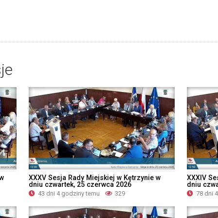
je
 w
XXXV Sesja Rady Miejskiej w Kętrzynie w
XXXIV Ses
dniu czwartek, 25 czerwca 2026
dniu czwa
43 dni 4 godziny temu
329
78 dni 