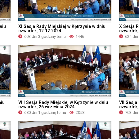
niu
XI Sesja Rady Miejskiej w Kętrzynie w dniu
X Sesja R
czwartek, 12.12.2024
czwartek,
603 dni 3 godziny temu
1446
624 dni
niu
VIII Sesja Rady Miejskiej w Kętrzynie w dniu
VII Sesja
czwartek, 26 września 2024
czwartek,
680 dni 1 godzinę temu
2058
703 dni