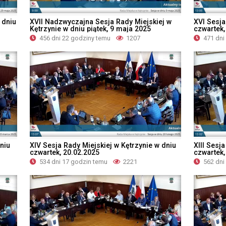
 dniu
XVII Nadzwyczajna Sesja Rady Miejskiej w
XVI Sesja
Kętrzynie w dniu piątek, 9 maja 2025
czwartek,
456 dni 22 godziny temu
1207
471 dni
niu
XIV Sesja Rady Miejskiej w Kętrzynie w dniu
XIII Sesj
czwartek, 20.02.2025
czwartek,
534 dni 17 godzin temu
2221
562 dni