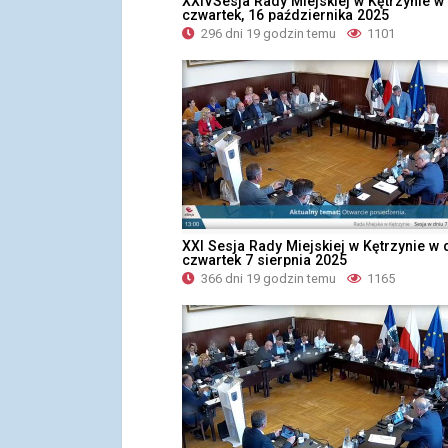
XXIVSesja Rady Miejskiej w Kętrzynie w
czwartek, 16 października 2025
296 dni 19 godzin temu
1101
XXI Sesja Rady Miejskiej w Kętrzynie w 
czwartek 7 sierpnia 2025
366 dni 19 godzin temu
1165