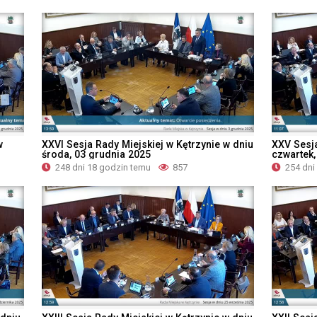
w
XXVI Sesja Rady Miejskiej w Kętrzynie w dniu
XXV Sesja
środa, 03 grudnia 2025
czwartek,
248 dni 18 godzin temu
857
254 dni