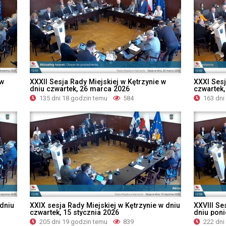
 w
XXXII Sesja Rady Miejskiej w Kętrzynie w
XXXI Sesj
dniu czwartek, 26 marca 2026
czwartek,
135 dni 18 godzin temu
584
163 dni
 dniu
XXIX sesja Rady Miejskiej w Kętrzynie w dniu
XXVIII Se
czwartek, 15 stycznia 2026
dniu poni
205 dni 19 godzin temu
839
222 dni