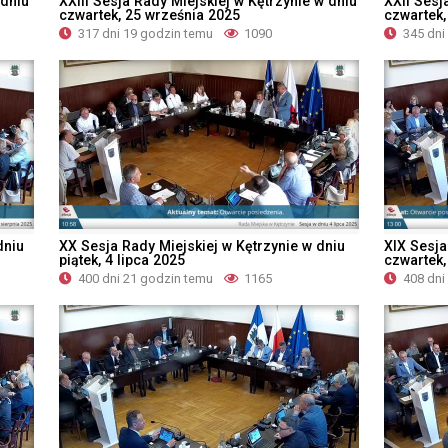
 dniu
XXIII Sesja Rady Miejskiej w Kętrzynie w dniu
XXII Sesj
czwartek, 25 września 2025
czwartek,
317 dni 19 godzin temu
1090
345 dni
dniu
XX Sesja Rady Miejskiej w Kętrzynie w dniu
XIX Sesja
piątek, 4 lipca 2025
czwartek
400 dni 21 godzin temu
1165
408 dni