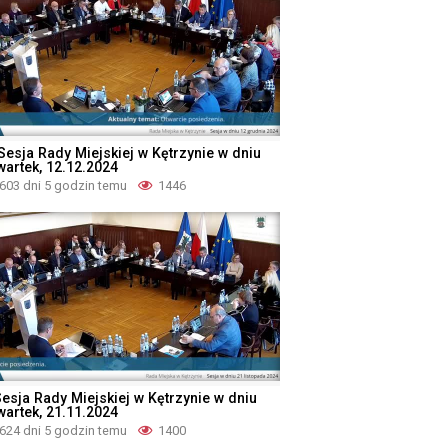
 Sesja Rady Miejskiej w Kętrzynie w dniu
wartek, 12.12.2024
603 dni 5 godzin temu
1446
Sesja Rady Miejskiej w Kętrzynie w dniu
wartek, 21.11.2024
624 dni 5 godzin temu
1400