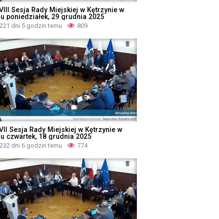
VIII Sesja Rady Miejskiej w Kętrzynie w
iu poniedziałek, 29 grudnia 2025
221 dni 5 godzin temu
809
VII Sesja Rady Miejskiej w Kętrzynie w
iu czwartek, 18 grudnia 2025
232 dni 6 godzin temu
774