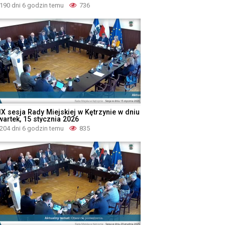
190 dni 6 godzin temu
736
IX sesja Rady Miejskiej w Kętrzynie w dniu
wartek, 15 stycznia 2026
204 dni 6 godzin temu
835