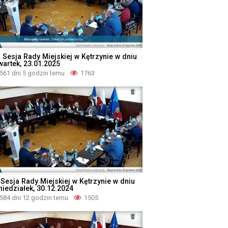
I Sesja Rady Miejskiej w Kętrzynie w dniu
wartek, 23.01.2025
561 dni 5 godzin temu
1763
 Sesja Rady Miejskiej w Kętrzynie w dniu
niedziałek, 30.12.2024
584 dni 12 godzin temu
1505