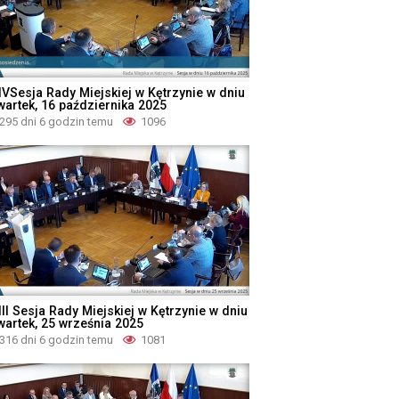
IVSesja Rady Miejskiej w Kętrzynie w dniu
wartek, 16 października 2025
295 dni 6 godzin temu
1096
II Sesja Rady Miejskiej w Kętrzynie w dniu
wartek, 25 września 2025
316 dni 6 godzin temu
1081