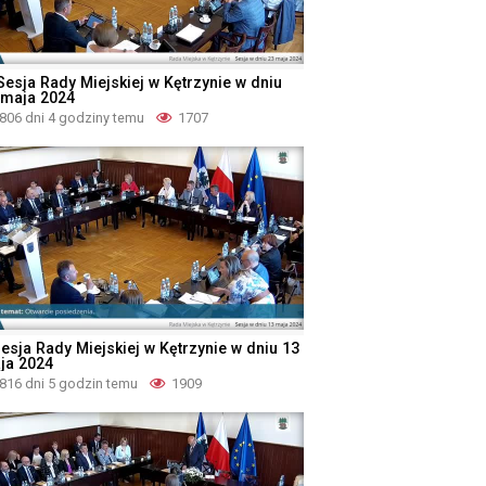
 Sesja Rady Miejskiej w Kętrzynie w dniu
 maja 2024
806 dni 4 godziny temu
1707
Sesja Rady Miejskiej w Kętrzynie w dniu 13
ja 2024
816 dni 5 godzin temu
1909