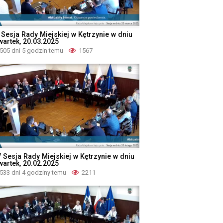
 Sesja Rady Miejskiej w Kętrzynie w dniu
wartek, 20.03.2025
505 dni 5 godzin temu
1567
V Sesja Rady Miejskiej w Kętrzynie w dniu
wartek, 20.02.2025
533 dni 4 godziny temu
2211