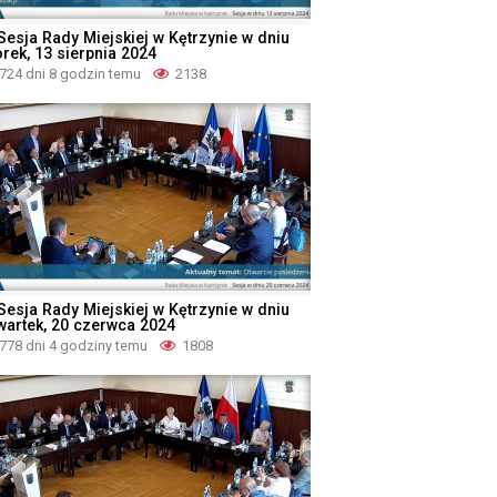
 Sesja Rady Miejskiej w Kętrzynie w dniu
orek, 13 sierpnia 2024
724 dni 8 godzin temu
2138
 Sesja Rady Miejskiej w Kętrzynie w dniu
wartek, 20 czerwca 2024
778 dni 4 godziny temu
1808