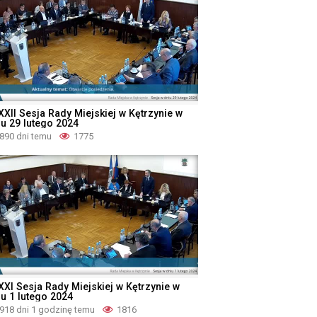
XXII Sesja Rady Miejskiej w Kętrzynie w
iu 29 lutego 2024
890 dni temu
1775
XXI Sesja Rady Miejskiej w Kętrzynie w
iu 1 lutego 2024
918 dni 1 godzinę temu
1816