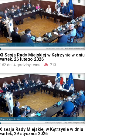
XI Sesja Rady Miejskiej w Kętrzynie w dniu
wartek, 26 lutego 2026
162 dni 4 godziny temu
713
X sesja Rady Miejskiej w Kętrzynie w dniu
wartek, 29 stycznia 2026