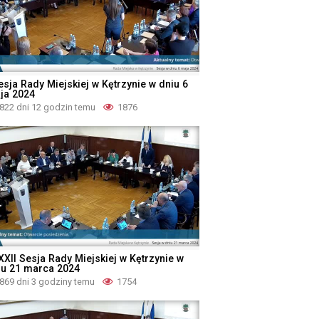
esja Rady Miejskiej w Kętrzynie w dniu 6
ja 2024
822 dni 12 godzin temu
1876
XXII Sesja Rady Miejskiej w Kętrzynie w
iu 21 marca 2024
869 dni 3 godziny temu
1754