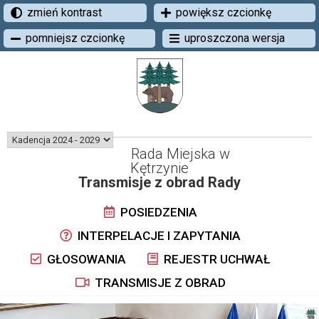
zmień kontrast
powiększ czcionkę
pomniejsz czcionkę
uproszczona wersja
Rada Miejska w
Kętrzynie
Transmisje z obrad Rady
POSIEDZENIA
INTERPELACJE I ZAPYTANIA
GŁOSOWANIA
REJESTR UCHWAŁ
TRANSMISJE Z OBRAD