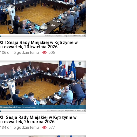
XIII Sesja Rady Miejskiej w Kętrzynie w
iu czwartek, 23 kwietnia 2026
106 dni 5 godzin temu
506
XII Sesja Rady Miejskiej w Kętrzynie w
iu czwartek, 26 marca 2026
134 dni 5 godzin temu
577