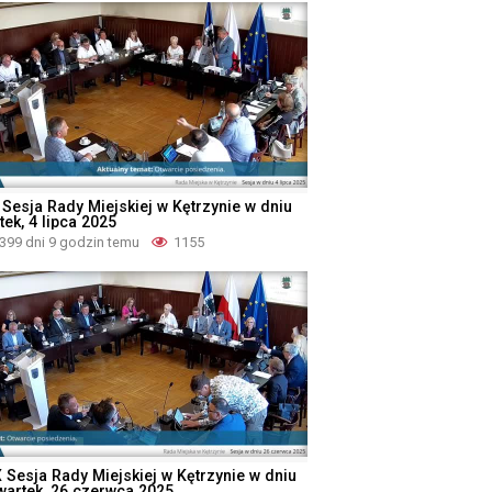
 Sesja Rady Miejskiej w Kętrzynie w dniu
tek, 4 lipca 2025
399 dni 9 godzin temu
1155
X Sesja Rady Miejskiej w Kętrzynie w dniu
wartek, 26 czerwca 2025