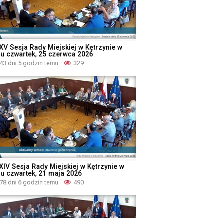
XV Sesja Rady Miejskiej w Kętrzynie w
iu czwartek, 25 czerwca 2026
43 dni 5 godzin temu
329
XIV Sesja Rady Miejskiej w Kętrzynie w
iu czwartek, 21 maja 2026
78 dni 6 godzin temu
490