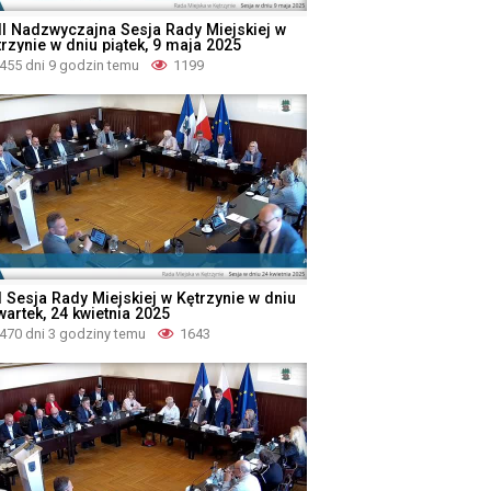
II Nadzwyczajna Sesja Rady Miejskiej w
rzynie w dniu piątek, 9 maja 2025
455 dni 9 godzin temu
1199
I Sesja Rady Miejskiej w Kętrzynie w dniu
wartek, 24 kwietnia 2025
470 dni 3 godziny temu
1643