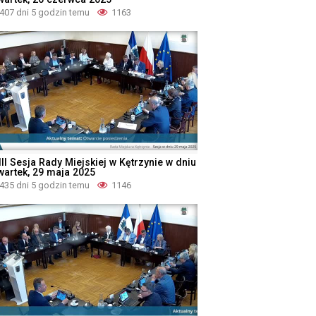
407 dni 5 godzin temu
1163
II Sesja Rady Miejskiej w Kętrzynie w dniu
wartek, 29 maja 2025
435 dni 5 godzin temu
1146