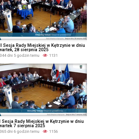
II Sesja Rady Miejskiej w Kętrzynie w dniu
wartek, 28 sierpnia 2025
344 dni 5 godzin temu
1131
I Sesja Rady Miejskiej w Kętrzynie w dniu
wartek 7 sierpnia 2025
365 dni 6 godzin temu
1156