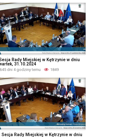
 Sesja Rady Miejskiej w Kętrzynie w dniu
wartek, 31.10.2024
645 dni 4 godziny temu
1849
I Sesja Rady Miejskiej w Kętrzynie w dniu