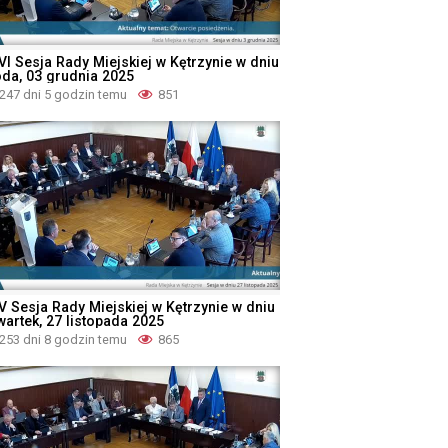
VI Sesja Rady Miejskiej w Kętrzynie w dniu
oda, 03 grudnia 2025
247 dni 5 godzin temu
851
V Sesja Rady Miejskiej w Kętrzynie w dniu
wartek, 27 listopada 2025
253 dni 8 godzin temu
865