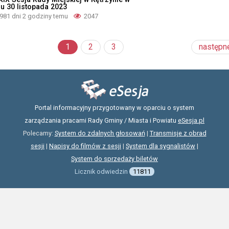
iu 30 listopada 2023
981 dni 2 godziny temu
2047
1
2
3
następn
Portal informacyjny przygotowany w oparciu o system
zarządzania pracami Rady Gminy / Miasta i Powiatu
eSesja.pl
Polecamy:
System do zdalnych głosowań
|
Transmisje z obrad
sesji
|
Napisy do filmów z sesji
|
System dla sygnalistów
|
System do sprzedaży biletów
Licznik odwiedzin
11811