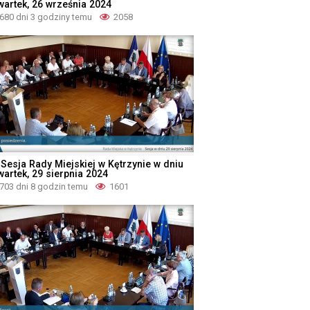
wartek, 26 września 2024
680 dni 3 godziny temu
2058
 Sesja Rady Miejskiej w Kętrzynie w dniu
wartek, 29 sierpnia 2024
703 dni 8 godzin temu
1601