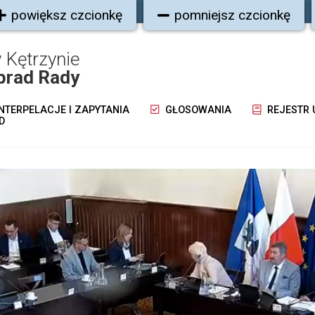
powiększ czcionkę
pomniejsz czcionkę
 Kętrzynie
brad Rady
NTERPELACJE I ZAPYTANIA
GŁOSOWANIA
REJESTR
D