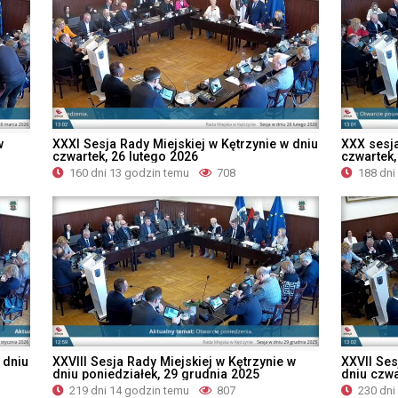
w
XXXI Sesja Rady Miejskiej w Kętrzynie w dniu
XXX sesja
czwartek, 26 lutego 2026
czwartek,
160 dni 13 godzin temu
708
188 dni
 dniu
XXVIII Sesja Rady Miejskiej w Kętrzynie w
XXVII Ses
dniu poniedziałek, 29 grudnia 2025
dniu czwa
219 dni 14 godzin temu
807
230 dni