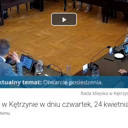
Play
Video
j w Kętrzynie w dniu czwartek, 24 kwietn
 temu