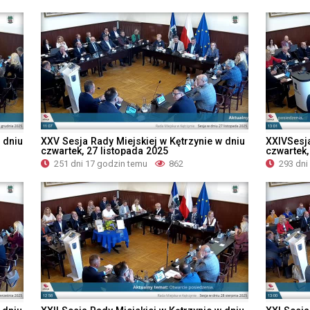
 dniu
XXV Sesja Rady Miejskiej w Kętrzynie w dniu
XXIVSesja
czwartek, 27 listopada 2025
czwartek,
251 dni 17 godzin temu
862
293 dni