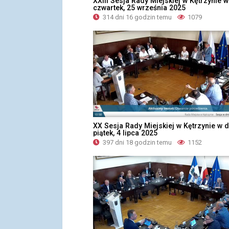
XXIII Sesja Rady Miejskiej w Kętrzynie w
czwartek, 25 września 2025
314 dni 16 godzin temu
1079
XX Sesja Rady Miejskiej w Kętrzynie w d
piątek, 4 lipca 2025
397 dni 18 godzin temu
1152