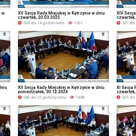
j w
XV Sesja Rady Miejskiej w Kętrzynie w dniu
XIV Sesja
czwartek, 20.03.2025
czwartek,
503 dni 14 godzin temu
1561
531 dni
dniu
XII Sesja Rady Miejskiej w Kętrzynie w dniu
XI Sesja 
poniedziałek, 30.12.2024
czwartek,
582 dni 22 godziny temu
1498
601 dni