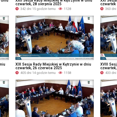
 dniu
XXII Sesja Rady Miejskiej w Kętrzynie w dniu
XXI Sesja
czwartek, 28 sierpnia 2025
czwartek 
342 dni 15 godzin temu
1128
363 dni
niu
XIX Sesja Rady Miejskiej w Kętrzynie w dniu
XVIII Ses
czwartek, 26 czerwca 2025
czwartek,
405 dni 14 godzin temu
1158
433 dni