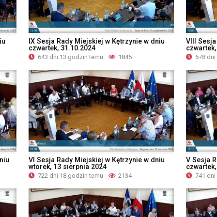
iu
IX Sesja Rady Miejskiej w Kętrzynie w dniu
VIII Sesj
czwartek, 31.10.2024
czwartek,
643 dni 13 godzin temu
1845
678 dni
niu
VI Sesja Rady Miejskiej w Kętrzynie w dniu
V Sesja R
wtorek, 13 sierpnia 2024
czwartek,
722 dni 18 godzin temu
2134
741 dni