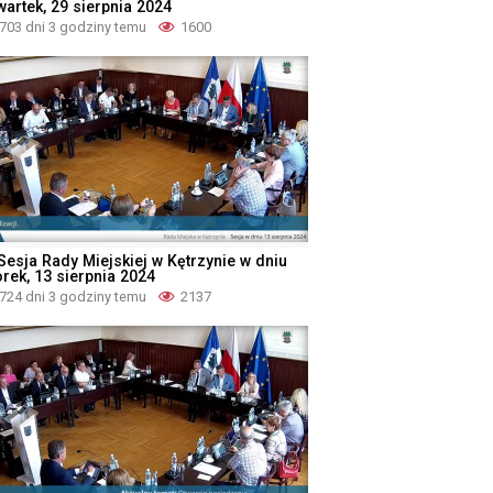
wartek, 29 sierpnia 2024
703 dni 3 godziny temu
1600
 Sesja Rady Miejskiej w Kętrzynie w dniu
orek, 13 sierpnia 2024
724 dni 3 godziny temu
2137