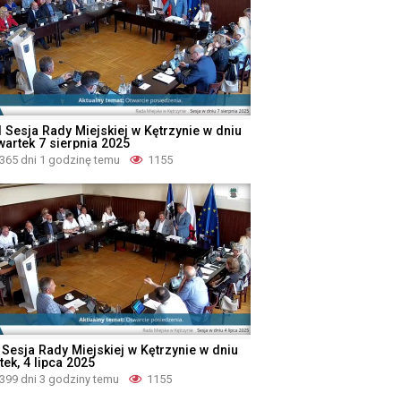
I Sesja Rady Miejskiej w Kętrzynie w dniu
wartek 7 sierpnia 2025
365 dni 1 godzinę temu
1155
 Sesja Rady Miejskiej w Kętrzynie w dniu
tek, 4 lipca 2025
399 dni 3 godziny temu
1155