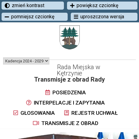
zmień kontrast
powiększ czcionkę
pomniejsz czcionkę
uproszczona wersja
Rada Miejska w
Kętrzynie
Transmisje z obrad Rady
POSIEDZENIA
INTERPELACJE I ZAPYTANIA
GŁOSOWANIA
REJESTR UCHWAŁ
TRANSMISJE Z OBRAD