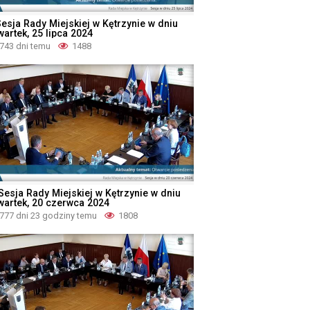
Sesja Rady Miejskiej w Kętrzynie w dniu
wartek, 25 lipca 2024
743 dni temu
1488
 Sesja Rady Miejskiej w Kętrzynie w dniu
wartek, 20 czerwca 2024
777 dni 23 godziny temu
1808