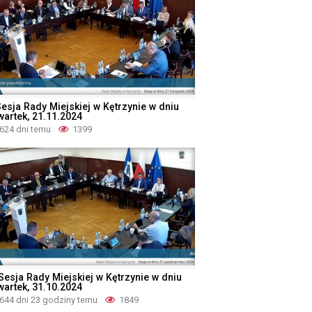
Sesja Rady Miejskiej w Kętrzynie w dniu
wartek, 21.11.2024
624 dni temu
1399
 Sesja Rady Miejskiej w Kętrzynie w dniu
wartek, 31.10.2024
644 dni 23 godziny temu
1849