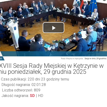
Play
Video
XVIII Sesja Rady Miejskiej w Kętrzynie w
niu poniedziałek, 29 grudnia 2025
Czas publikacji: 220 dni 23 godziny temu
Długość nagrania: 02:01:28
Liczba odtworzeń: 809
Jakość nagrania:
SD
|
HD