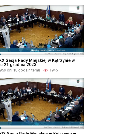
XX Sesja Rady Miejskiej w Kętrzynie w
iu 21 grudnia 2023
959 dni 18 godzin temu
1945
XIX Sesja Rady Miejskiej w Kętrzynie w