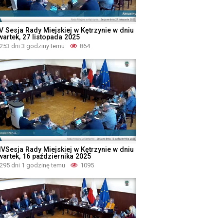
V Sesja Rady Miejskiej w Kętrzynie w dniu
wartek, 27 listopada 2025
253 dni 3 godziny temu
864
IVSesja Rady Miejskiej w Kętrzynie w dniu
wartek, 16 października 2025
295 dni 1 godzinę temu
1095