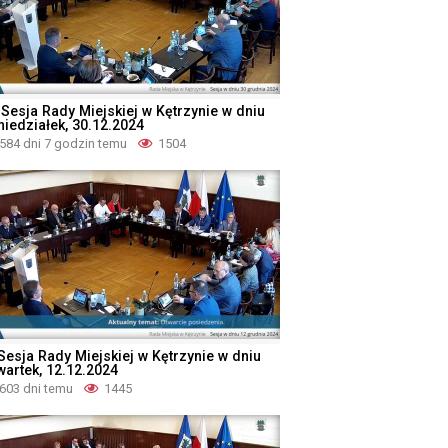
 Sesja Rady Miejskiej w Kętrzynie w dniu
niedziałek, 30.12.2024
584 dni 7 godzin temu
1504
 Sesja Rady Miejskiej w Kętrzynie w dniu
wartek, 12.12.2024
603 dni temu
1445