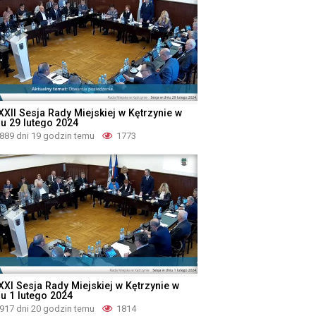
XXII Sesja Rady Miejskiej w Kętrzynie w
iu 29 lutego 2024
889 dni 19 godzin temu
1773
XXI Sesja Rady Miejskiej w Kętrzynie w
iu 1 lutego 2024
917 dni 20 godzin temu
1814