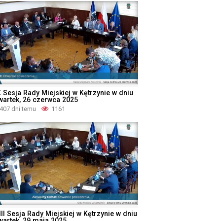
X Sesja Rady Miejskiej w Kętrzynie w dniu
wartek, 26 czerwca 2025
407 dni temu
1161
II Sesja Rady Miejskiej w Kętrzynie w dniu
wartek, 29 maja 2025