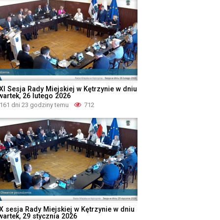
XI Sesja Rady Miejskiej w Kętrzynie w dniu
wartek, 26 lutego 2026
161 dni 23 godziny temu
712
X sesja Rady Miejskiej w Kętrzynie w dniu
wartek, 29 stycznia 2026