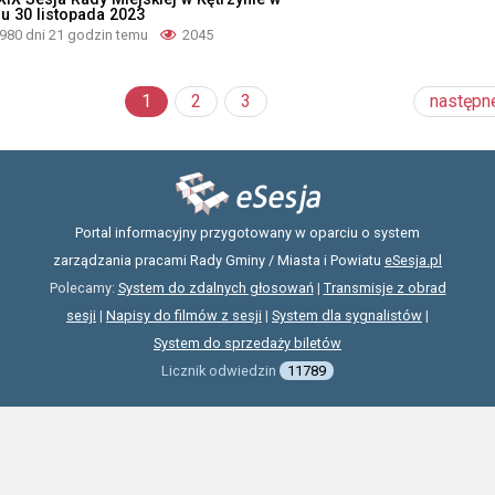
iu 30 listopada 2023
980 dni 21 godzin temu
2045
1
2
3
następn
Portal informacyjny przygotowany w oparciu o system
zarządzania pracami Rady Gminy / Miasta i Powiatu
eSesja.pl
Polecamy:
System do zdalnych głosowań
|
Transmisje z obrad
sesji
|
Napisy do filmów z sesji
|
System dla sygnalistów
|
System do sprzedaży biletów
Licznik odwiedzin
11789