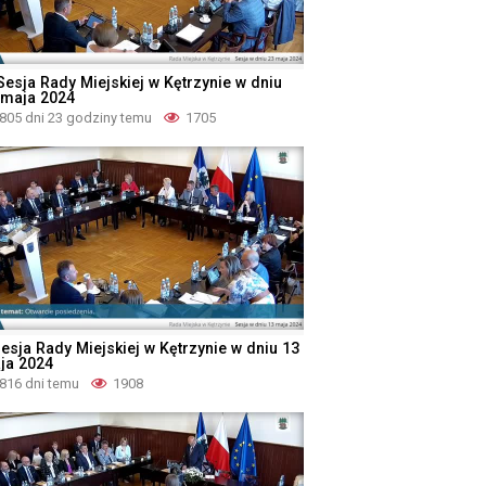
 Sesja Rady Miejskiej w Kętrzynie w dniu
 maja 2024
805 dni 23 godziny temu
1705
Sesja Rady Miejskiej w Kętrzynie w dniu 13
ja 2024
816 dni temu
1908