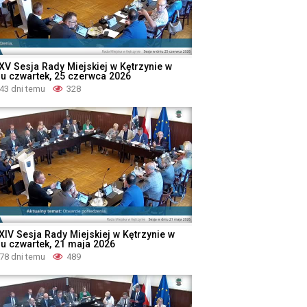
XV Sesja Rady Miejskiej w Kętrzynie w
iu czwartek, 25 czerwca 2026
43 dni temu
328
XIV Sesja Rady Miejskiej w Kętrzynie w
iu czwartek, 21 maja 2026
78 dni temu
489