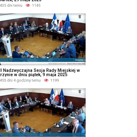
435 dni temu
1145
II Nadzwyczajna Sesja Rady Miejskiej w
rzynie w dniu piątek, 9 maja 2025
455 dni 4 godziny temu
1199