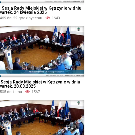
I Sesja Rady Miejskiej w Kętrzynie w dniu
wartek, 24 kwietnia 2025
469 dni 22 godziny temu
1643
 Sesja Rady Miejskiej w Kętrzynie w dniu
wartek, 20.03.2025
505 dni temu
1567