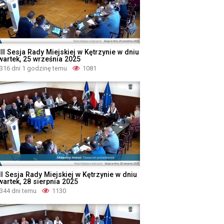
II Sesja Rady Miejskiej w Kętrzynie w dniu
wartek, 25 września 2025
316 dni 1 godzinę temu
1081
II Sesja Rady Miejskiej w Kętrzynie w dniu
wartek, 28 sierpnia 2025
344 dni temu
1130