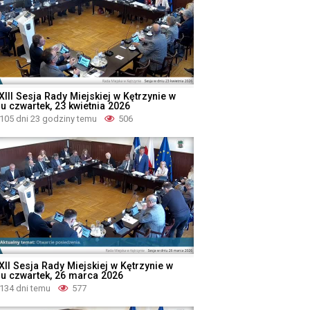
XIII Sesja Rady Miejskiej w Kętrzynie w
iu czwartek, 23 kwietnia 2026
105 dni 23 godziny temu
506
XII Sesja Rady Miejskiej w Kętrzynie w
iu czwartek, 26 marca 2026
134 dni temu
577