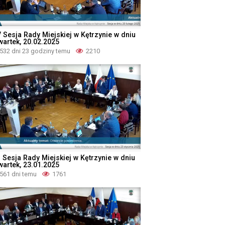
V Sesja Rady Miejskiej w Kętrzynie w dniu
wartek, 20.02.2025
532 dni 23 godziny temu
2210
I Sesja Rady Miejskiej w Kętrzynie w dniu
wartek, 23.01.2025
561 dni temu
1761