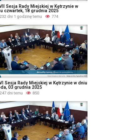
VII Sesja Rady Miejskiej w Kętrzynie w
iu czwartek, 18 grudnia 2025
232 dni 1 godzinę temu
774
VI Sesja Rady Miejskiej w Kętrzynie w dniu
oda, 03 grudnia 2025
247 dni temu
850