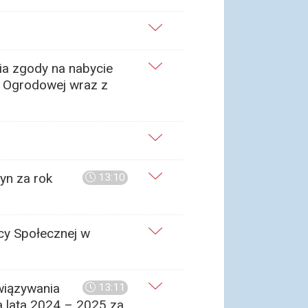
ia zgody na nabycie
. Ogrodowej wraz z
yn za rok
13:10
cy Społecznej w
wiązywania
13:11
 lata 2024 – 2025 za