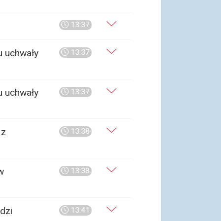
13:37
u uchwały
13:37
u uchwały
13:37
 z
13:38
w
13:38
dzi
13:41