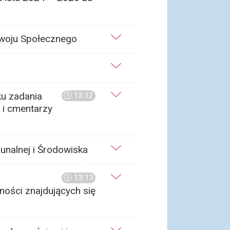
ozwoju Społecznego
ku zadania
13:12
 i cmentarzy
unalnej i Środowiska
13:13
ności znajdujących się