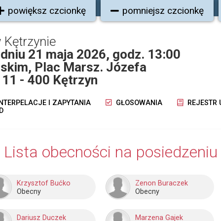
powiększ czcionkę
pomniejsz czcionkę
 Kętrzynie
dniu 21 maja 2026, godz. 13:00
skim, Plac Marsz. Józefa
 11 - 400 Kętrzyn
NTERPELACJE I ZAPYTANIA
GŁOSOWANIA
REJESTR
D
Lista obecności na posiedzeniu
Krzysztof Bućko
Zenon Buraczek
Obecny
Obecny
Dariusz Duczek
Marzena Gajek