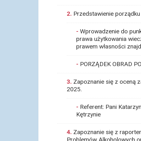
2.
Przedstawienie porządku 
-
Wprowadzenie do punktu
prawa użytkowania wiecz
prawem własności znajdu
-
PORZĄDEK OBRAD PO
3.
Zapoznanie się z oceną z
2025.
-
Referent: Pani Katarz
Kętrzynie
4.
Zapoznanie się z raporte
Problemów Alkoholowych ora